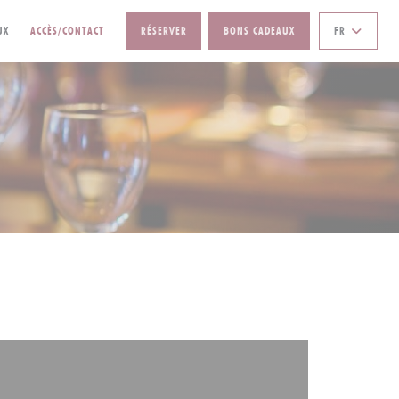
ELLE FENÊTRE))
((OUVRE UNE NOUVELLE FENÊTRE))
UX
ACCÈS/CONTACT
RÉSERVER
BONS CADEAUX
FR