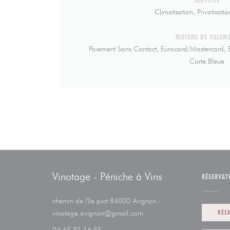
Climatisation, Privatisatio
MOYENS DE PAIEM
Paiement Sans Contact, Eurocard/Mastercard, E
Carte Bleue
Vinotage - Péniche à Vins
RÉSERVAT
chemin de l'île piot 84000 Avignon -
((ouvre une nouvelle fenêtre))
RÉS
vinotage.avignon@gmail.com
04 65 81 16 55