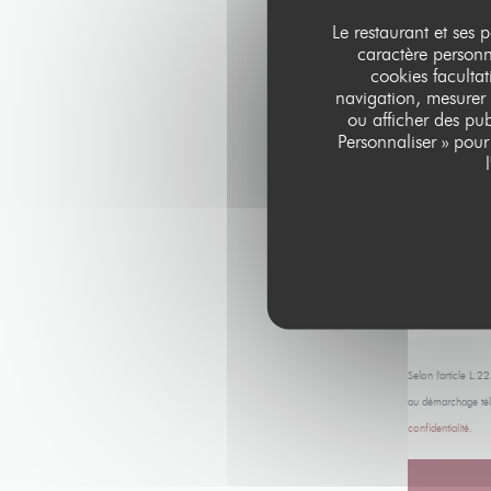
Le restaurant et ses 
caractère personne
cookies facultat
navigation, mesurer 
ou afficher des pub
Personnaliser » pou
Selon l'article L.
au démarchage tél
confidentialité
.