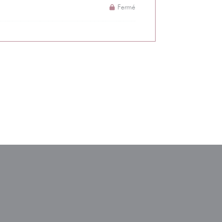
Fermé
 fenêtre))
ouvelle fenêtre))