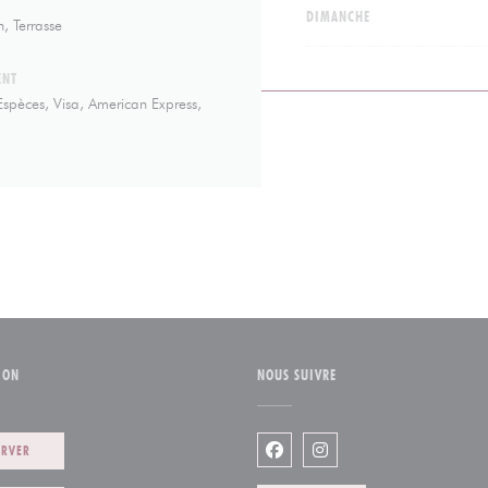
DIMANCHE
n, Terrasse
ENT
spèces, Visa, American Express,
ION
NOUS SUIVRE
ERVER
Facebook ((ouvre une nouvelle
Instagram ((ouvre une n