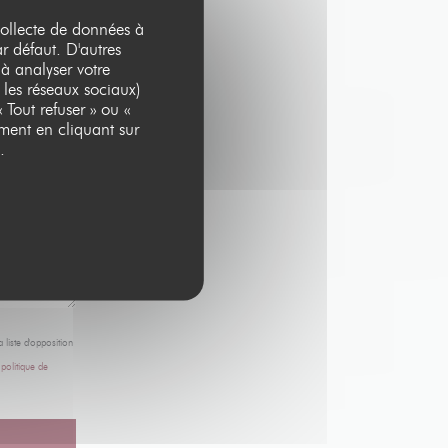
 collecte de données à
ar défaut. D'autres
 à analyser votre
 les réseaux sociaux)
 Tout refuser » ou «
ment en cliquant sur
.
 liste d'opposition
e
politique de