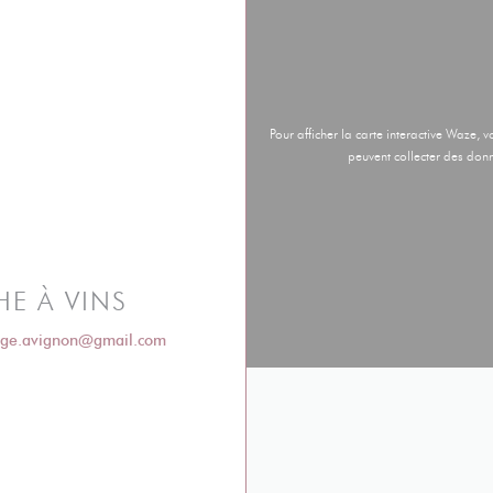
Pour afficher la carte interactive Waze
peuvent collecter des donn
HE À VINS
((ouvre une nouvelle fenêtre))
otage.avignon@gmail.com