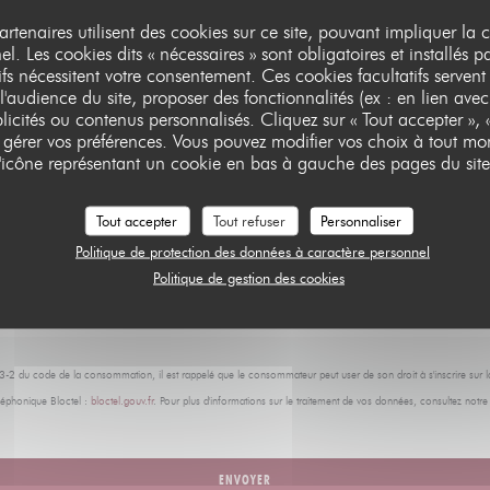
Vous désirez nous contacter ?
partenaires utilisent des cookies sur ce site, pouvant impliquer la
Remplissez le formulaire ci-dessous !
l. Les cookies dits « nécessaires » sont obligatoires et installés p
ifs nécessitent votre consentement. Ces cookies facultatifs servent
l'audience du site, proposer des fonctionnalités (ex : en lien avec
licités ou contenus personnalisés. Cliquez sur « Tout accepter », «
r gérer vos préférences. Vous pouvez modifier vos choix à tout mo
l'icône représentant un cookie en bas à gauche des pages du site
Tout accepter
Tout refuser
Personnaliser
Politique de protection des données à caractère personnel
Politique de gestion des cookies
223-2 du code de la consommation, il est rappelé que le consommateur peut user de son droit à s'inscrire sur la
éphonique Bloctel :
bloctel.gouv.fr
. Pour plus d'informations sur le traitement de vos données, consultez notr