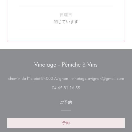
日曜日
閉じています
Vinotage - Péniche à Vins
((
chemin de l'île piot 84000 Avignon - vinotage.avignon@gmail.com
04 65 81 16 55
ご予約
予約