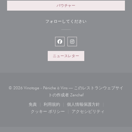
バウチャー
フォローしてください
Facebook ((新しいウィンドウで開
Instagram ((新しいウィン
ニュースレター
© 2026 Vinotage - Péniche à Vins — このレストランウェブサイ
((新しいウィンドウで開きま
トの作成者
Zenchef
免責
利用規約
個人情報保護方針
((新しいウィンドウで開きます))
((新しいウィンドウで開きます))
((新しいウィンドウで開き
クッキー ポリシー
アクセシビリティ
((新しいウィンドウで開きます))
((新しいウィンドウで開