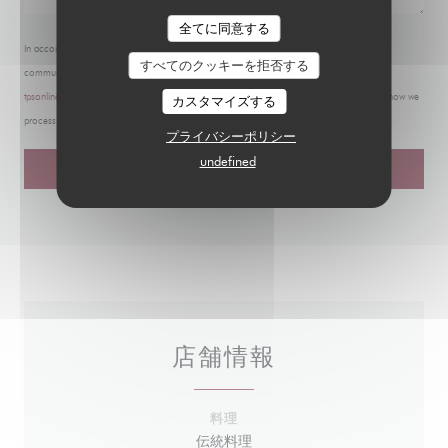
全てに同意する
In accordance with data protection regulations, you have the right to opt out of marketing
すべてのクッキーを拒否する
communications. UK residents can register with the Telephone Preference Service at
tpsonline.org.uk
. US residents can register at
donotcall.gov
. For more information about how we
カスタマイズする
process your data, please see our
privacy policy
.
プライバシーポリシー
undefined
店舗情報
料理
伝統料理