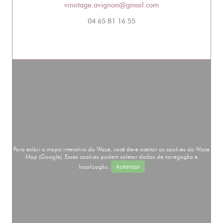
((abre numa nova ja
vinotage.avignon@gmail.com
04 65 81 16 55
Para exibir o mapa interativo do Waze, você deve aceitar os cookies do Waze
Map (Google). Esses cookies podem coletar dados de navegação e
localização.
Autorizar