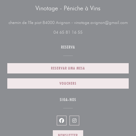
Vinotage - Péniche à Vins
((ab
chemin de l'île piot 84000 Avignon - vinotage.avignon@gmail.com
04 65 81 16 55
RESERVA
RESERVAR UMA MESA
VOUCHERS
SIGA-NOS
Facebook ((abre numa nova janela))
Instagram ((abre numa nova j
NEWSLETTER