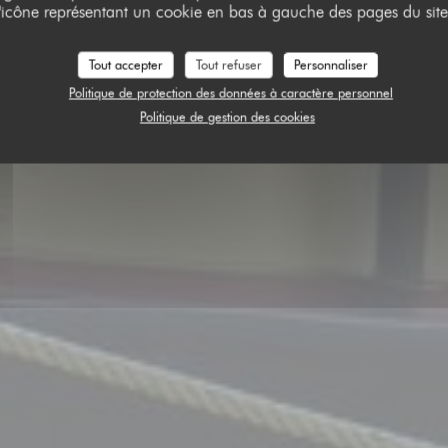
inotage - Péniche à Vi
l'icône représentant un cookie en bas à gauche des pages du site
Tout accepter
Tout refuser
Personnaliser
RÉSERVER
Politique de protection des données à caractère personnel
Politique de gestion des cookies