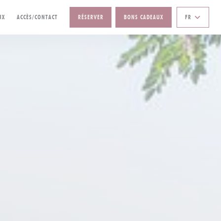
ELLE FENÊTRE))
((OUVRE UNE NOUVELLE FENÊTRE))
UX
ACCÈS/CONTACT
RÉSERVER
BONS CADEAUX
FR