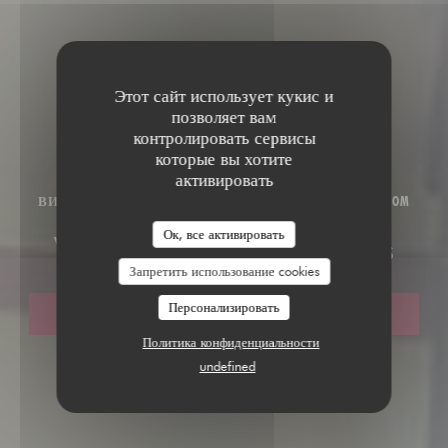
Этот сайт использует кукис и
позволяет вам
контролировать сервисы
которые вы хотите
активировать
ВИННЫЙ БАР
•
AVIGNON - VINOTAGE.AVIGNON@GMAIL.COM
Ок, все активировать
Vinotage - Péniche à Vins
Запретить использование cookies
Персонализировать
ЗАБРОНИРОВАТЬ СТОЛИК
Политика конфиденциальности
undefined