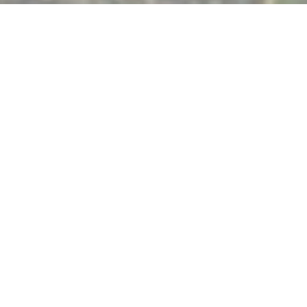
VINOTAGE - PÉNICHE À VINS
|
AVIGNON -
VINOTAGE.AVIGNON@GMAIL.C