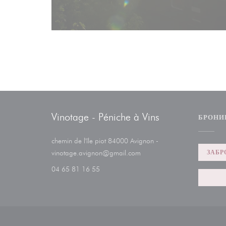
Vinotage - Péniche à Vins
БРОНИ
chemin de l'île piot 84000 Avignon -
((открывается в новом окне)
ЗАБР
vinotage.avignon@gmail.com
04 65 81 16 55