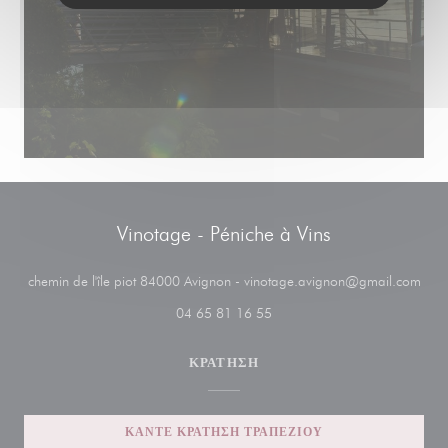
Vinotage - Péniche à Vins
((αν
chemin de l'île piot 84000 Avignon - vinotage.avignon@gmail.com
04 65 81 16 55
ΚΡΆΤΗΣΗ
ΚΆΝΤΕ ΚΡΆΤΗΣΗ ΤΡΑΠΕΖΙΟΎ