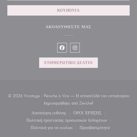
ΚΟΥΠΌΝΙΑ
ΑΚΟΛΟΥΘΉΣΤΕ ΜΑΣ
Facebook ((ανοίγει σε νέο παράθυρο)
Instagram ((ανοίγει σε νέο παρ
ΕΝΗΜΕΡΩΤΙΚΌ ΔΕΛΤΊΟ
© 2026 Vinotage - Péniche à Vins — Η ιστοσελίδα του εστιατορίου
((ανοίγει σε νέο παράθυρ
δημιουργήθηκε από
Zenchef
Αποποίηση ευθύνης
ΌΡΟΙ ΧΡΉΣΗΣ
((ανοίγει σε νέο παράθυρο))
((ανοίγει σε νέο παράθυρο)
Πολιτική προστασίας προσωπικών δεδομένων
((ανοίγει σε νέο παράθυρο))
Πολιτική για τα cookies
Προσβασιμότητα
((ανοίγει σε νέο παράθυρο))
((ανοίγει σε νέο παράθυρ