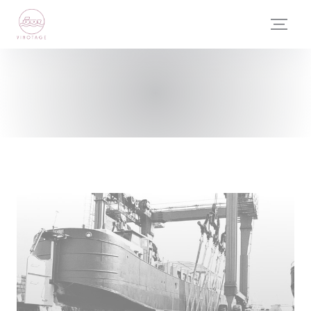
Πίνακας διαχείρισης "Μπισκότων" (Cookies)