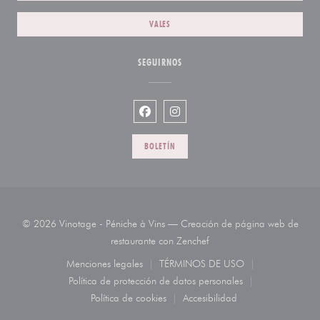
VALES
SEGUIRNOS
Facebook ((abre en una nueva venta
Instagram ((abre en una nueva
BOLETÍN
© 2026 Vinotage - Péniche à Vins — Creación de página web de
((abre en una nueva venta
restaurante con
Zenchef
Menciones legales
TÉRMINOS DE USO
((abre en una nueva ventana))
((abre en una nueva venta
Política de protección de datos personales
((abre en una nueva ventana))
Política de cookies
Accesibilidad
((abre en una nueva ventana))
((abre en una nueva venta