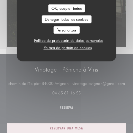
OK, aceptar todas
Denegar todas las cookies
Personalizar
Política de protección de datos personales
Política de gestión de cookies
Vinotage - Péniche à Vins
((ab
chemin de l'île piot 84000 Avignon - vinotage.avignon@gmail.com
04 65 81 16 55
RESERVA
RESERVAR UNA MESA