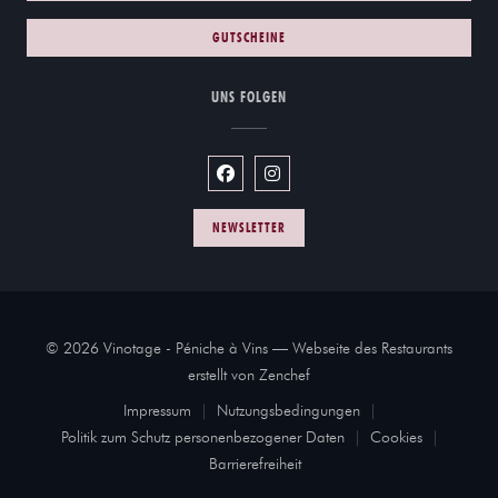
GUTSCHEINE
UNS FOLGEN
Facebook ((öffnet ein neues Fenster))
Instagram ((öffnet ein neues Fe
NEWSLETTER
© 2026 Vinotage - Péniche à Vins — Webseite des Restaurants
((öffnet ein neues Fenster))
erstellt von
Zenchef
Impressum
Nutzungsbedingungen
((öffnet ein neues Fenster))
((öffnet ein neues Fenster))
Politik zum Schutz personenbezogener Daten
Cookies
((öffnet ein neues Fenster))
((öffnet ein ne
Barrierefreiheit
((öffnet ein neues Fenster))