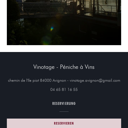
Vinotage - Péniche à Vins
((öff
chemin de l'île piot 84000 Avignon - vinotage.avignon@gmail.com
04 65 81 16 55
RESERVIERUNG
RESERVIEREN