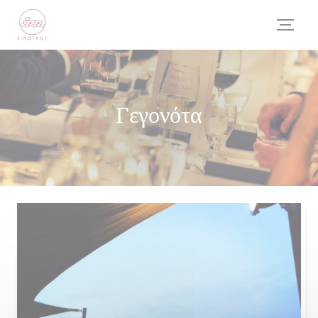
Πίνακας διαχείρισης "Μπισκότων" (Cookies)
Γεγονότα