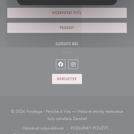
REZERVOVAT STŮL
POUKAZY
SLEDUJTE NÁS
Facebook ((otevře se v novém okně))
Instagram ((otevře se v novém
NEWSLETTER
© 2026 Vinotage - Péniche à Vins — Webové stránky restaurace
((otevře se v novém okně))
byly vytvořeny
Zenchef
Odmítnutí odpovědnosti
PODMÍNKY POUŽITÍ
((otevře se v novém okně))
((otevře se v novém okn