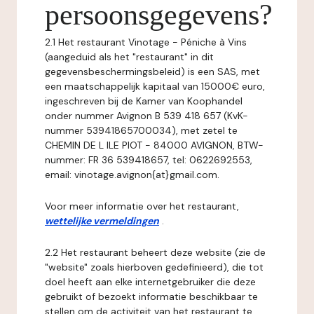
persoonsgegevens?
2.1 Het restaurant Vinotage - Péniche à Vins
(aangeduid als het "restaurant" in dit
gegevensbeschermingsbeleid) is een SAS, met
een maatschappelijk kapitaal van 15000€ euro,
ingeschreven bij de Kamer van Koophandel
onder nummer Avignon B 539 418 657 (KvK-
nummer 53941865700034), met zetel te
CHEMIN DE L ILE PIOT - 84000 AVIGNON, BTW-
nummer: FR 36 539418657, tel: 0622692553,
email: vinotage.avignon{at}gmail.com.
Voor meer informatie over het restaurant,
wettelijke vermeldingen
.
2.2 Het restaurant beheert deze website (zie de
"website" zoals hierboven gedefinieerd), die tot
doel heeft aan elke internetgebruiker die deze
gebruikt of bezoekt informatie beschikbaar te
stellen om de activiteit van het restaurant te